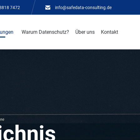
 8818 7472
info@safedata-consulting.de
Skip
tungen
Warum Datenschutz?
Über uns
Kontakt
to
content
ichnis