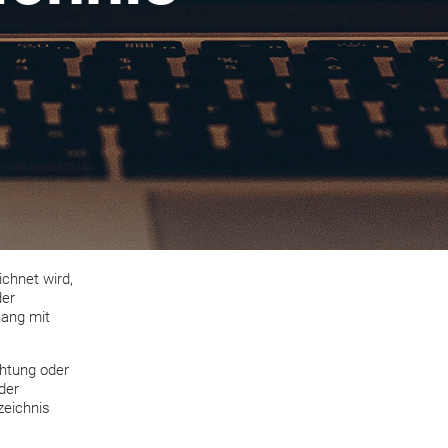
chnet wird,
der
hang mit
chtung oder
der
zeichnis