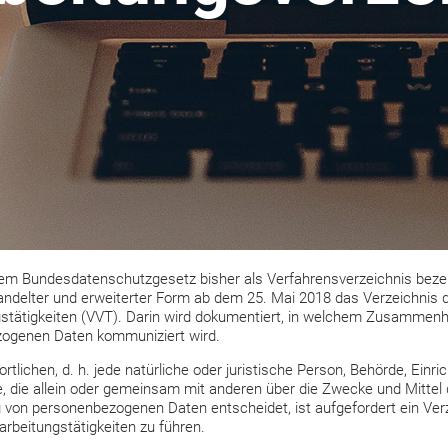
em Bundesdatenschutzgesetz bisher als Verfahrensverzeichnis bezei
andelter und erweiterter Form ab dem 25. Mai 2018 das Verzeichnis 
gstätigkeiten (VVT). Darin wird dokumentiert, in welchem Zusammen
ogenen Daten kommuniziert wird.
rtlichen, d. h. jede natürliche oder juristische Person, Behörde, Einri
e, die allein oder gemeinsam mit anderen über die Zwecke und Mittel 
 von personenbezogenen Daten entscheidet, ist aufgefordert ein Ver
rarbeitungstätigkeiten zu führen.