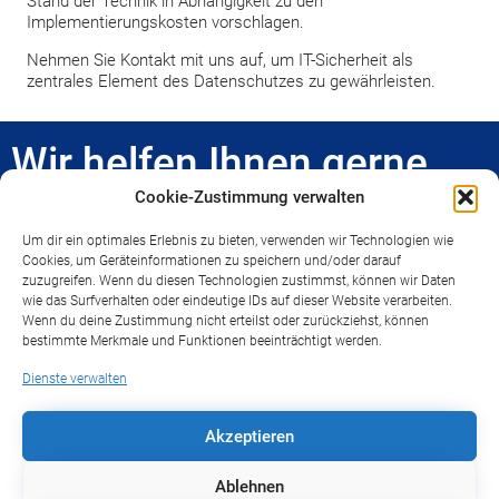
Stand der Technik in Abhängigkeit zu den
Implementierungskosten vorschlagen.
Nehmen Sie Kontakt mit uns auf, um IT-Sicherheit als
zentrales Element des Datenschutzes zu gewährleisten.
Wir helfen Ihnen gerne
Wir erstellen für Sie eine Datenschutzleitlinie
Cookie-Zustimmung verwalten
und helfen Ihnen, die Grundsätze des Umgangs
Um dir ein optimales Erlebnis zu bieten, verwenden wir Technologien wie
mit personenbezogenen Daten in Ihre
Cookies, um Geräteinformationen zu speichern und/oder darauf
Organisation hineinzutragen.
zuzugreifen. Wenn du diesen Technologien zustimmst, können wir Daten
wie das Surfverhalten oder eindeutige IDs auf dieser Website verarbeiten.
Wenn du deine Zustimmung nicht erteilst oder zurückziehst, können
Kontaktieren Sie uns
bestimmte Merkmale und Funktionen beeinträchtigt werden.
Dienste verwalten
Akzeptieren
Ablehnen
Wir helfen Ihnen auf dem Weg zur zügigen