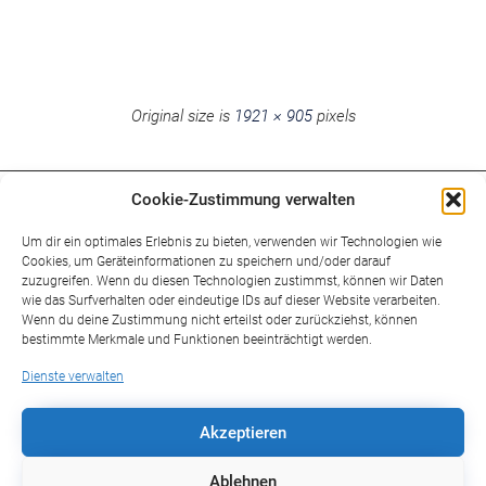
Original size is
1921 × 905
pixels
Cookie-Zustimmung verwalten
Um dir ein optimales Erlebnis zu bieten, verwenden wir Technologien wie
Cookies, um Geräteinformationen zu speichern und/oder darauf
Wir helfen Ihnen auf dem Weg zur zügigen
zuzugreifen. Wenn du diesen Technologien zustimmst, können wir Daten
wie das Surfverhalten oder eindeutige IDs auf dieser Website verarbeiten.
Umsetzung der DS-GVO.
Wenn du deine Zustimmung nicht erteilst oder zurückziehst, können
bestimmte Merkmale und Funktionen beeinträchtigt werden.
Beratung
Dienste verwalten
© 2017 – 2025 Safe Data Consulting
Akzeptieren
Impressum
Ablehnen